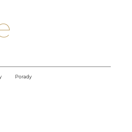
e
y
Porady