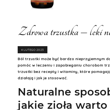
Zdrowa trzustka – leki na 
4 LUTEGO 2023
Ból trzustki może być bardzo nieprzyjemnym do
pomóc w leczeniu i zapobieganiu chorobom trzus
trzustki bez recepty i witaminy, które pomagaj
działają i jak je stosować.
Naturalne sposob
jakie zioła wart