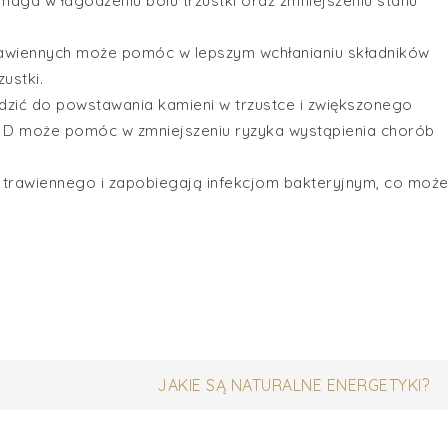
omaga w łagodzeniu bólu trzustki oraz zmniejszeniu stanu
awiennych może pomóc w lepszym wchłanianiu składników
ustki.
zić do powstawania kamieni w trzustce i zwiększonego
ny D może pomóc w zmniejszeniu ryzyka wystąpienia chorób
u trawiennego i zapobiegają infekcjom bakteryjnym, co moż
JAKIE SĄ NATURALNE ENERGETYKI?