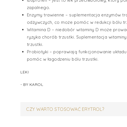
Ibuprofen – jest to lek przeciwbólowy, który p
zapalnego.
Enzymy trawienne – suplementacja enzymów tr
odżywczych, co może pomóc w redukcji bólu trz
Witamina D – niedobór witaminy D może prowad
ryzyka chorób trzustki. Suplementacja witami
trzustki.
Probiotyki – poprawiają funkcjonowanie układ
pomóc w łagodzeniu bólu trzustki.
LEKI
- BY
KAROL
Nawigacja
CZY WARTO STOSOWAĆ ERYTROL?