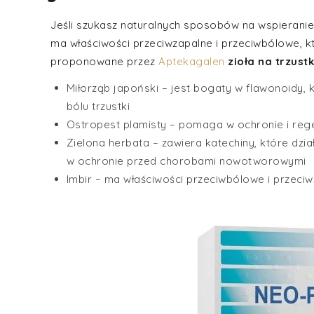
Jeśli szukasz naturalnych sposobów na wspieranie 
ma właściwości przeciwzapalne i przeciwbólowe, kt
proponowane przez
Aptekagalen
zioła na trzust
Miłorząb japoński – jest bogaty w flawonoidy,
bólu trzustki
Ostropest plamisty – pomaga w ochronie i rege
Zielona herbata – zawiera katechiny, które dzi
w ochronie przed chorobami nowotworowymi
Imbir – ma właściwości przeciwbólowe i przeci