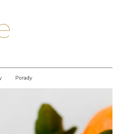
e
y
Porady