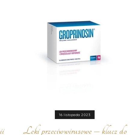
16 listopada 2023
ii
Leki przeciwwirusowe – klucz do