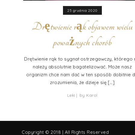
25 grudnia 2020
Drętwienie rąk objawem wielu
poważnych chorób
Drętwienie rąk to sygnał ostrzegawczy, którego 
należy absolutnie bagatelizować. Może nasz
organizm chce nam dać w ten sposób dobitnie 
zrozumienia, że dzieje się […]
Leki
by
Karol
Copyright © 2018 | All Rights Reserved