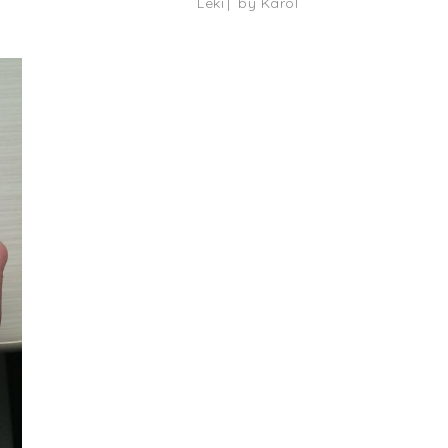
Leki
by
Karol