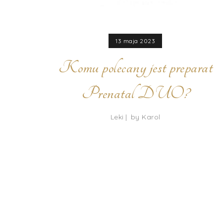
13 maja 2023
Komu polecany jest preparat
Prenatal DUO?
Leki
by
Karol