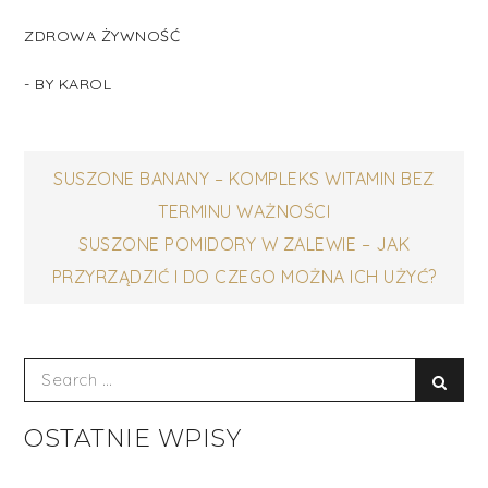
ZDROWA ŻYWNOŚĆ
- BY
KAROL
Nawigacja
SUSZONE BANANY – KOMPLEKS WITAMIN BEZ
TERMINU WAŻNOŚCI
wpisu
SUSZONE POMIDORY W ZALEWIE – JAK
PRZYRZĄDZIĆ I DO CZEGO MOŻNA ICH UŻYĆ?
Search
Sear
for:
OSTATNIE WPISY