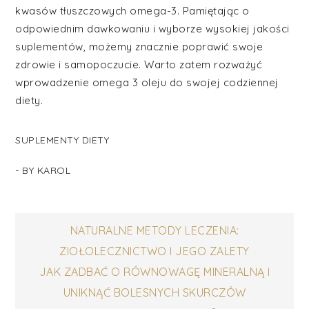
kwasów tłuszczowych omega-3. Pamiętając o
odpowiednim dawkowaniu i wyborze wysokiej jakości
suplementów, możemy znacznie poprawić swoje
zdrowie i samopoczucie. Warto zatem rozważyć
wprowadzenie omega 3 oleju do swojej codziennej
diety.
SUPLEMENTY DIETY
- BY
KAROL
Nawigacja
NATURALNE METODY LECZENIA:
ZIOŁOLECZNICTWO I JEGO ZALETY
wpisu
JAK ZADBAĆ O RÓWNOWAGĘ MINERALNĄ I
UNIKNĄĆ BOLESNYCH SKURCZÓW