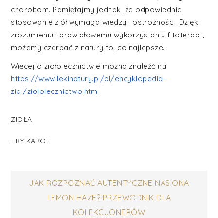
chorobom. Pamiętajmy jednak, że odpowiednie
stosowanie ziół wymaga wiedzy i ostrożności. Dzięki
zrozumieniu i prawidłowemu wykorzystaniu fitoterapii,
możemy czerpać z natury to, co najlepsze.
Więcej o ziołolecznictwie można znaleźć na
https://www.lekinatury.pl/pl/encyklopedia-
ziol/ziololecznictwo.html
ZIOŁA
- BY
KAROL
Nawigacja
JAK ROZPOZNAĆ AUTENTYCZNE NASIONA
LEMON HAZE? PRZEWODNIK DLA
wpisu
KOLEKCJONERÓW