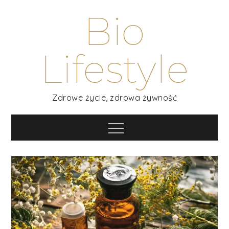
Skip
Bio
to
content
Lifestyle
Zdrowe życie, zdrowa żywność
Menu