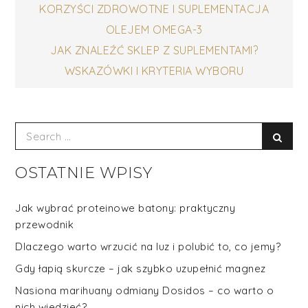
Nawigacja
KORZYŚCI ZDROWOTNE I SUPLEMENTACJA
OLEJEM OMEGA-3
wpisu
JAK ZNALEŹĆ SKLEP Z SUPLEMENTAMI?
WSKAZÓWKI I KRYTERIA WYBORU
Search
Sear
for:
OSTATNIE WPISY
Jak wybrać proteinowe batony: praktyczny
przewodnik
Dlaczego warto wrzucić na luz i polubić to, co jemy?
Gdy łapią skurcze – jak szybko uzupełnić magnez
Nasiona marihuany odmiany Dosidos – co warto o
nich wiedzieć?