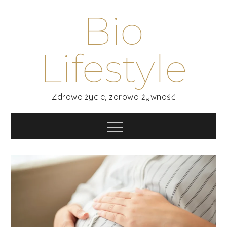
Skip
Bio
to
content
Lifestyle
Zdrowe życie, zdrowa żywność
Menu