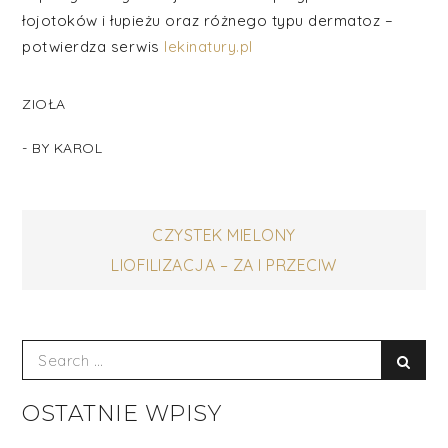
łojotoków i łupieżu oraz różnego typu dermatoz –
potwierdza serwis
lekinatury.pl
ZIOŁA
- BY
KAROL
Nawigacja
CZYSTEK MIELONY
LIOFILIZACJA – ZA I PRZECIW
wpisu
Search
Sear
for:
OSTATNIE WPISY