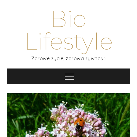
Skip
Bio
to
content
Lifestyle
Zdrowe życie, zdrowa żywność
Menu