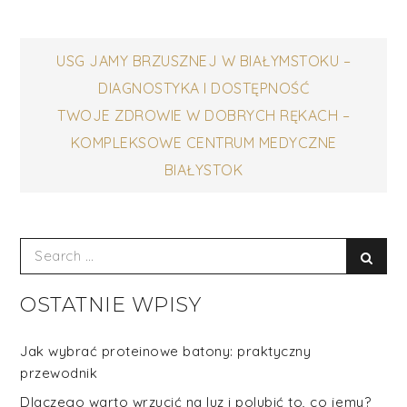
Nawigacja
USG JAMY BRZUSZNEJ W BIAŁYMSTOKU –
DIAGNOSTYKA I DOSTĘPNOŚĆ
wpisu
TWOJE ZDROWIE W DOBRYCH RĘKACH –
KOMPLEKSOWE CENTRUM MEDYCZNE
BIAŁYSTOK
Search
Sear
for:
OSTATNIE WPISY
Jak wybrać proteinowe batony: praktyczny
przewodnik
Dlaczego warto wrzucić na luz i polubić to, co jemy?