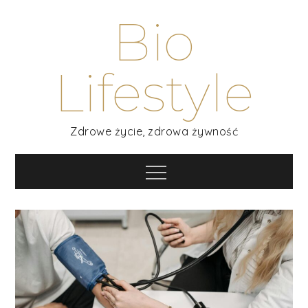
Skip
Bio
to
content
Lifestyle
Zdrowe życie, zdrowa żywność
Menu