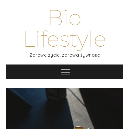
Skip
Bio
to
content
Lifestyle
Zdrowe życie, zdrowa żywność
Menu