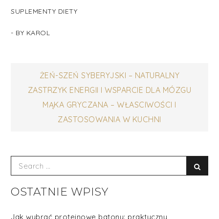
SUPLEMENTY DIETY
- BY
KAROL
Nawigacja
ŻEŃ-SZEŃ SYBERYJSKI – NATURALNY
ZASTRZYK ENERGII I WSPARCIE DLA MÓZGU
wpisu
MĄKA GRYCZANA – WŁASCIWOŚCI I
ZASTOSOWANIA W KUCHNI
Search
Sear
for:
OSTATNIE WPISY
Jak wybrać proteinowe batony: praktyczny