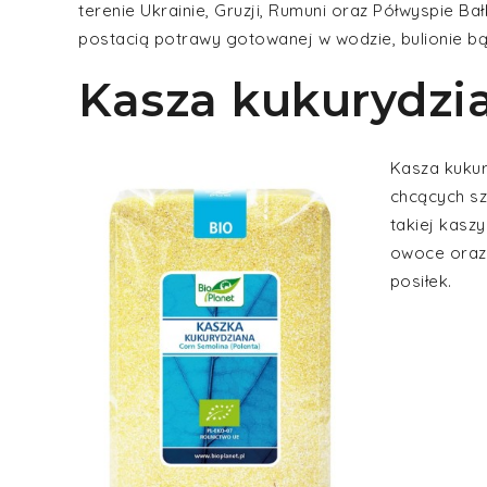
terenie Ukrainie, Gruzji, Rumuni oraz Półwyspie B
postacią potrawy gotowanej w wodzie, bulionie bą
Kasza kukurydzi
Kasza kukur
chcących sz
takiej kasz
owoce oraz 
posiłek.