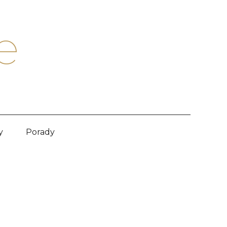
e
y
Porady