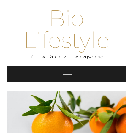
Skip
Bio
to
content
Lifestyle
Zdrowe życie, zdrowa żywność
Menu