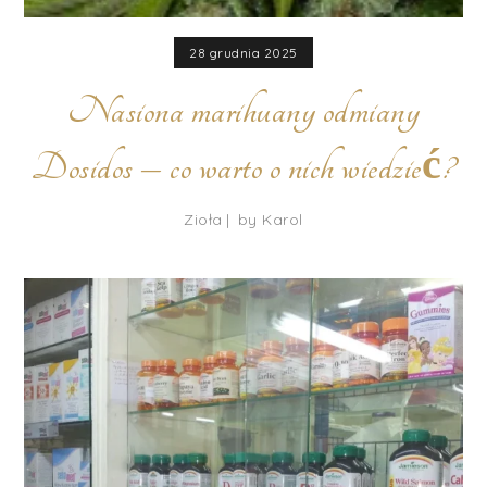
28 grudnia 2025
Nasiona marihuany odmiany
Dosidos – co warto o nich wiedzieć?
Zioła
by
Karol