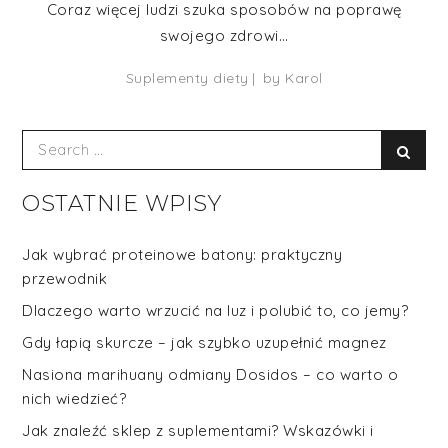
Coraz więcej ludzi szuka sposobów na poprawę
swojego zdrowi…
Suplementy diety
by
Karol
Search
Sear
for:
OSTATNIE WPISY
Jak wybrać proteinowe batony: praktyczny
przewodnik
Dlaczego warto wrzucić na luz i polubić to, co jemy?
Gdy łapią skurcze – jak szybko uzupełnić magnez
Nasiona marihuany odmiany Dosidos – co warto o
nich wiedzieć?
Jak znaleźć sklep z suplementami? Wskazówki i