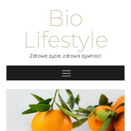
Skip
Bio
to
content
Lifestyle
Zdrowe życie, zdrowa żywność
Menu