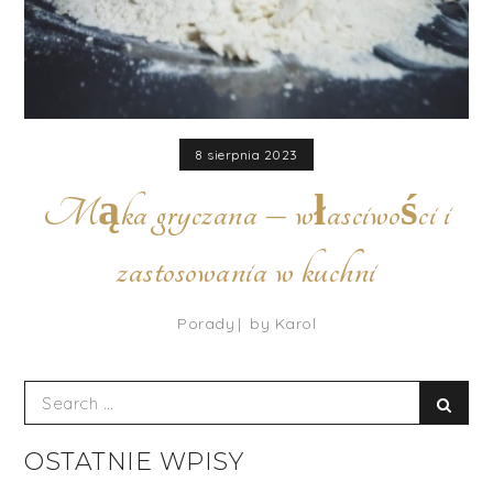
8 sierpnia 2023
Mąka gryczana – własciwości i
zastosowania w kuchni
Porady
by
Karol
Search
Sear
for:
OSTATNIE WPISY